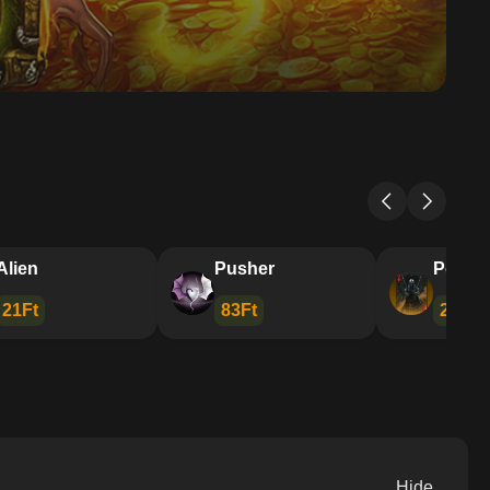
Thunderbird
Alien
Pushe
246Ft
21Ft
83Ft
Hide