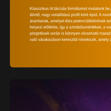
Klasszikus öt tárcsás formátumot mutatunk be,
döntő, nagy volatilitású profil köré épül. A 
áramlanak, amelyet éles potenciálkitörések tark
helyezi előtérbe, így a szimbólumértékek, a v
pörgetések során is könnyen olvasható marad.
való várakozáson keresztül növekszik, amely a