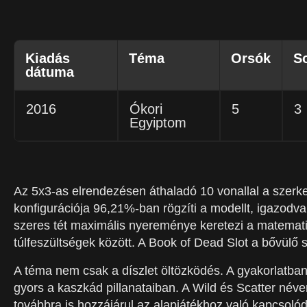
Kiadás
Téma
Orsók
S
dátuma
2016
Ókori
5
3
Egyiptom
Az 5x3-as elrendezésen áthaladó 10 vonallal a sze
konfigurációja 96,21%-ban rögzíti a modellt, igazodv
szeres tét maximális nyereménye keretezi a matematika
túlfeszültségek között. A Book of Dead Slot a bővülő 
A téma nem csak a díszlet öltözködés. A gyakorlatban
gyors a kaszkád pillanataiban. A Wild és Scatter név
továbbra is hozzájárul az alapjátékhoz való kapcsoló