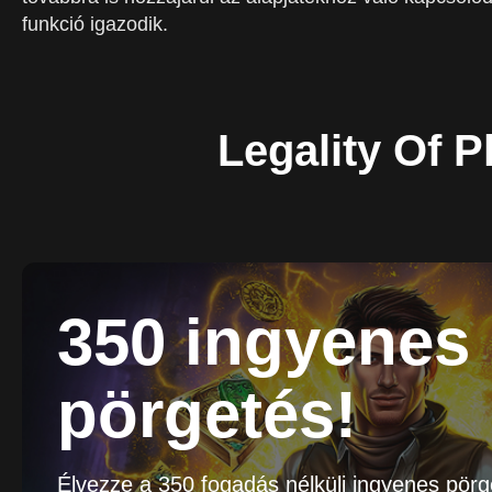
funkció igazodik.
Legality Of 
350 ingyenes
pörgetés!
Élvezze a 350 fogadás nélküli ingyenes pörg