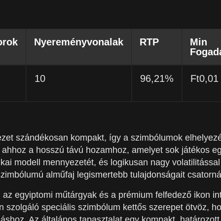
orok
Nyereményvonalak
RTP
Min
Fogad
10
96,21%
Ft0,01
rkezet szándékosan kompakt, így a szimbólumok elhelye
a ahhoz a hosszú távú hozamhoz, amelyet sok játékos egy
i modell mennyezetét, és logikusan nagy volatilitással ü
szimbólumú alműfaj legismertebb tulajdonságait csatorná
 az egyiptomi műtárgyak és a prémium felfedező ikon int
en szolgáló speciális szimbólum kettős szerepet ötvöz, h
dáshoz. Az általános tapasztalat egy kompakt, határozott